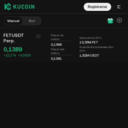
Registrarse
Manual
Bot
FETUSDT
Precio de
Volumen en 24 h
marca
Perp.
13,35M
FET
0,1389
Importe de la transacción
0,1389
Precio del
24 h
índice
+2,12 %
+
0,0029
1,82M
USDT
0,1391
Gráfico
Muro
Info. de moneda
Libro de órdenes
Op. recientes
Tiempo
15m
Último precio
Gráfico
Prof. mercado