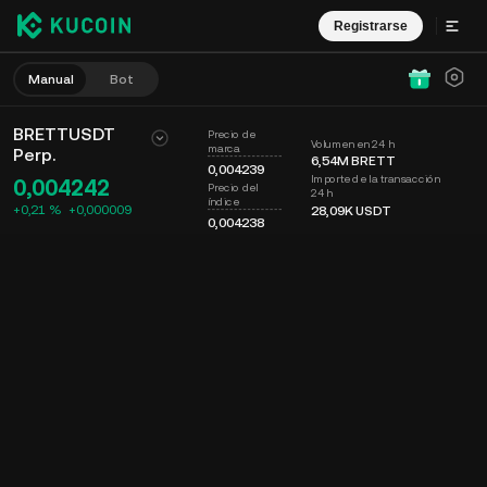
Registrarse
Manual
Bot
BRETTUSDT
Precio de
Volumen en 24 h
marca
Perp.
6,54M
BRETT
0,004239
Importe de la transacción
0,004242
Precio del
24 h
índice
+0,21 %
+
0,000009
28,09K
USDT
0,004238
Gráfico
Muro
Info. de moneda
Libro de órdenes
Op. recientes
Tiempo
15m
Último precio
Gráfico
Prof. mercado