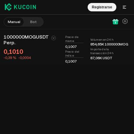
Registrarse
Manual
Bot
1000000MOGUSDT
Precio de
Volumen en 24 h
marca
Perp.
854,65K
1000000MOG
0,1007
Importe de la
0,1010
Precio del
transacción 24 h
índice
-0,39 %
-0,0004
87,06K
USDT
0,1007
Gráfico
Muro
Info. de moneda
Libro de órdenes
Op. recientes
Tiempo
15m
Último precio
Gráfico
Prof. mercado