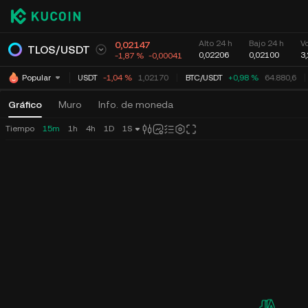
Alto 24 h
Bajo 24 h
V
0,02147
TLOS
/
USDT
0,02206
0,02100
3
-1,87 %
-0,00041
XRP
/
USDT
-1,04 %
1,02170
BTC
/
USDT
+0,98 %
64.880,6
Popular
Gráfico
Muro
Info. de moneda
Tiempo
15m
1h
4h
1D
1S