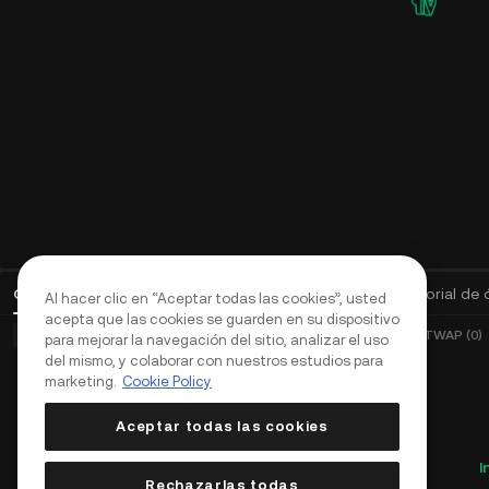
Órdenes abiertas
(
0
)
Posiciones (0)
Activos
Historial de
Al hacer clic en “Aceptar todas las cookies”, usted
acepta que las cookies se guarden en su dispositivo
Órdenes básicas (0)
Órdenes avanzadas (0)
Órdenes TWAP (0)
para mejorar la navegación del sitio, analizar el uso
del mismo, y colaborar con nuestros estudios para
marketing.
Cookie Policy
Aceptar todas las cookies
I
Rechazarlas todas