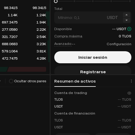
98.3415
98.3415
Total
1.14K
1.24K
USDT
697.3475
1.94K
Disponible
--
USDT
277.0580
2.22K
Compra máxima
0
TLOS
321.7207
2.54K
Avanzado:
--
Configuración
688.0683
3.23K
579.1064
3.81K
Iniciar sesión
472.7475
4.28K
Registrarse
ritmo de trading
(
0
)
Resumen de activos
Ocultar otros pares
Descuentos en comisiones
Cuenta de trading
TLOS
--
TLOS
USDT
--
USDT
Cuenta de financiación
TLOS
--
TLOS
USDT
--
USDT