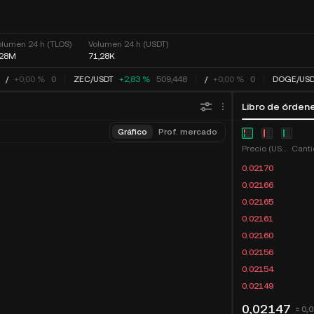
olumen 24 h (TLOS)
Volumen 24 h (USDT)
,28M
71,28K
/
+0,00 %
0
ZEC
/
USDT
+2,83 %
509,448
/
+0,00 %
0
DOGE
/
USD
Libro de órden
Gráfico
Prof. mercado
Precio (USDT)
Canti
0.02170
0.02166
0.02165
0.02161
0.02160
0.02156
0.02154
0.02149
0,02147
≈ 0,