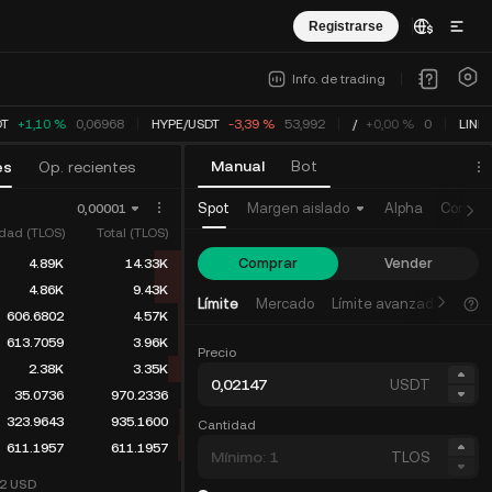
Registrarse
Info. de trading
T
+1,10 %
0,06968
HYPE
/
USDT
-3,39 %
53,992
/
+0,00 %
0
LINK
/
Manual
Bot
es
Op. recientes
Spot
Margen aislado
Alpha
Contra
0,00001
dad (TLOS)
Total (TLOS)
Comprar
Vender
4.89K
14.33K
4.86K
9.43K
Límite
Mercado
Límite avanzada
606.6802
4.57K
613.7059
3.96K
Precio
2.38K
3.35K
USDT
35.0736
970.2336
323.9643
935.1600
Cantidad
611.1957
611.1957
TLOS
02
USD