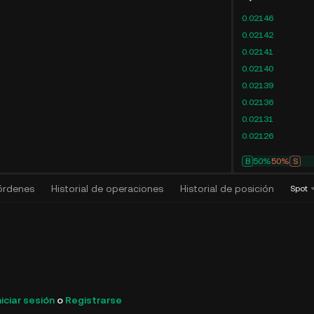
0.02146
0.02142
0.02141
0.02140
0.02139
0.02136
0.02131
0.02126
B
50%
50%
S
 órdenes
Historial de operaciones
Historial de posición
Algo
Spot
niciar sesión
o
Registrarse