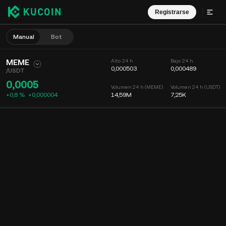
Registrarse
Manual
Bot
MEME
Alto 24 h
Bajo 24 h
0,000503
0,000489
/
USDT
0,0005
Volumen 24 h (MEME)
Volumen 24 h (USDT)
+0,8 %
+
0,000004
14,59M
7,25K
Gráfico
Muro
Info. de moneda
Libro de órdenes
Op. recientes
Tiempo
15m
Gráfico
Prof. mercado