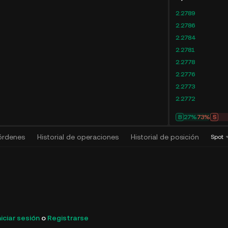
2.2789
2.2786
2.2784
2.2781
2.2778
2.2776
2.2773
2.2772
B
28%
72%
S
 órdenes
Historial de operaciones
Historial de posición
Algo
Spot
niciar sesión
o
Registrarse