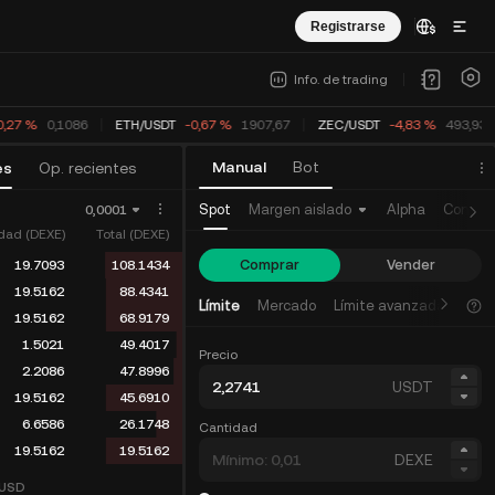
Registrarse
Info. de trading
0,09 %
0,1088
ETH
/
USDT
-0,67 %
1907,67
ZEC
/
USDT
-4,83 %
493,930
Manual
Bot
es
Op. recientes
Spot
Margen aislado
Alpha
Contra
0,0001
dad (DEXE)
Total (DEXE)
Comprar
Vender
19.5162
89.7591
1.3250
70.2429
Límite
Mercado
Límite avanzada
19.5162
68.9179
1.5021
49.4017
Precio
2.2086
47.8996
USDT
19.5162
45.6910
6.6586
26.1748
Cantidad
19.5162
19.5162
DEXE
USD