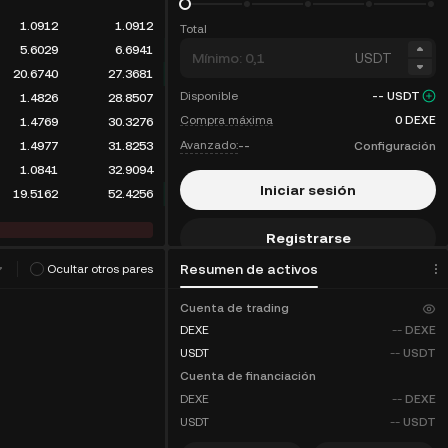
1.0912
1.0912
Total
5.6029
6.6941
USDT
20.6740
27.3681
Disponible
--
USDT
1.4826
28.8507
Compra máxima
0
DEXE
1.4769
30.3276
Avanzado:
--
Configuración
1.4977
31.8253
1.0841
32.9094
Iniciar sesión
19.5162
52.4256
Registrarse
ritmo de trading
(
0
)
Resumen de activos
Ocultar otros pares
Descuentos en comisiones
Cuenta de trading
DEXE
--
DEXE
USDT
--
USDT
Cuenta de financiación
DEXE
--
DEXE
USDT
--
USDT