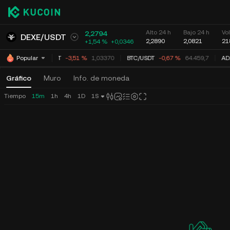
Alto 24 h
Bajo 24 h
Vo
2,2794
DEXE
/
USDT
2,2890
2,0821
21
+1,54 %
+
0,0346
XRP
/
USDT
-3,51 %
1,03370
BTC
/
USDT
-0,67 %
64.459,7
AD
Popular
Gráfico
Muro
Info. de moneda
Tiempo
15m
1h
4h
1D
1S