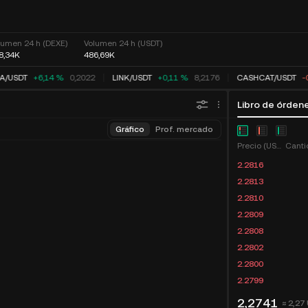
lumen 24 h (DEXE)
Volumen 24 h (USDT)
8,34K
486,69K
A
/
USDT
+6,14 %
0,2022
LINK
/
USDT
+0,11 %
8,2176
CASHCAT
/
USDT
-
Libro de órden
Gráfico
Prof. mercado
Precio (USDT)
Canti
2.2813
2.2812
2.2810
2.2809
2.2808
2.2802
2.2800
2.2799
2,2741
≈ 2,27