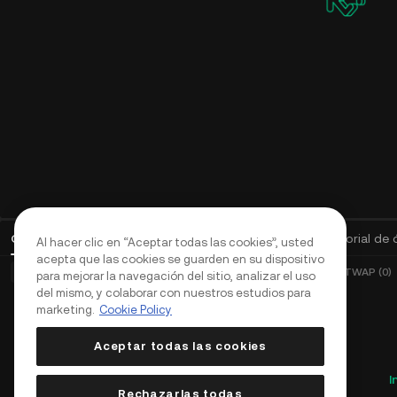
Órdenes abiertas
(
0
)
Posiciones (0)
Activos
Historial de
Al hacer clic en “Aceptar todas las cookies”, usted
acepta que las cookies se guarden en su dispositivo
Órdenes básicas (0)
Órdenes avanzadas (0)
Órdenes TWAP (0)
para mejorar la navegación del sitio, analizar el uso
del mismo, y colaborar con nuestros estudios para
marketing.
Cookie Policy
Aceptar todas las cookies
I
Rechazarlas todas