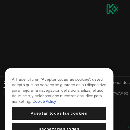
Stake
Desbloquea generosas recompensas en cadena
Programa de afiliados
Gana hasta un 60 % de comisión como agente,
líder comunitario o KOL
En directo
Aplica y gana hasta un 70 % de comisión
Al hacer clic en “Aceptar todas las cookies”, usted
Órdenes abiertas
(
0
)
Posiciones (0)
Activos
Historial de
acepta que las cookies se guarden en su dispositivo
para mejorar la navegación del sitio, analizar el uso
Órdenes básicas (0)
Órdenes avanzadas (0)
Órdenes TWAP (0)
del mismo, y colaborar con nuestros estudios para
marketing.
Cookie Policy
Aceptar todas las cookies
I
Rechazarlas todas