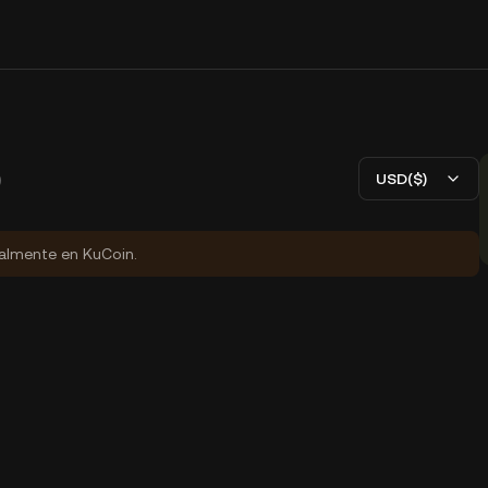
)
USD($)
ialmente en KuCoin.