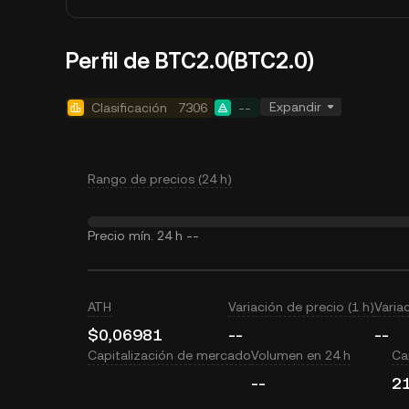
Perfil de BTC2.0(BTC2.0)
Expandir
Clasificación
7306
--
Rango de precios (24 h)
Precio mín. 24 h
--
ATH
Variación de precio (1 h)
Varia
$0,06981
--
--
Capitalización de mercado
Volumen en 24 h
Cap
--
21