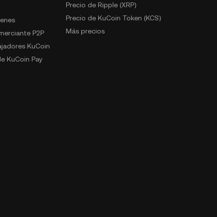
Precio de Ripple (XRP)
Precio de KuCoin Token (KCS)
kenes
Más precios
omerciante P2P
jadores KuCoin
e KuCoin Pay