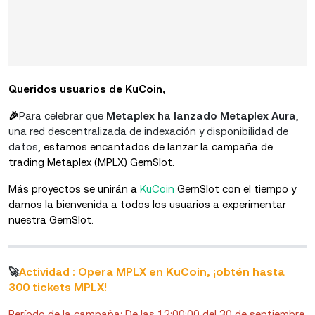
Queridos usuarios de KuCoin,
🎉
Para celebrar que
Metaplex ha lanzado Metaplex Aura
,
una red descentralizada de indexación y disponibilidad de
datos,
estamos encantados de lanzar la campaña de
trading Metaplex (MPLX) GemSlot.
Más proyectos se unirán a
KuCoin
GemSlot con el tiempo y
damos la bienvenida a todos los usuarios a experimentar
nuestra GemSlot.
Opera MPLX en KuCoin, ¡obtén hasta
🚀
Actividad :
300 tickets MPLX!
Período de la campaña: De las 12:00:00 del 30 de septiembre