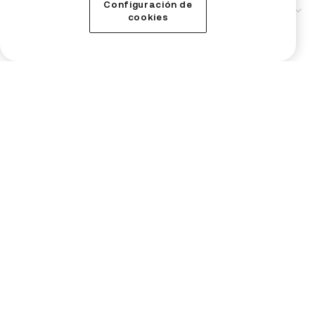
Configuración de
Servicio
cookies
Soporte técnico
Negocios
Institucional
Precios de criptomonedas
Aprender
Comprar Monero
Comprar Bitcoin
Comprar Ripple
Comprar Ethereum
Comprar Tutorial
Comprar Bittensor
Comprar ZEC
Comprar NEAR Protocol