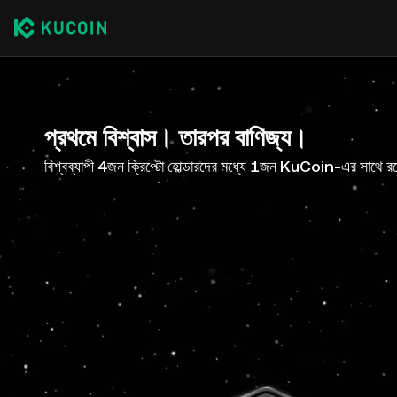
প্রথমে বিশ্বাস। তারপর বাণিজ্য।
বিশ্বব্যাপী 4জন ক্রিপ্টো হোল্ডারদের মধ্যে 1জন KuCoin-এর সাথে র