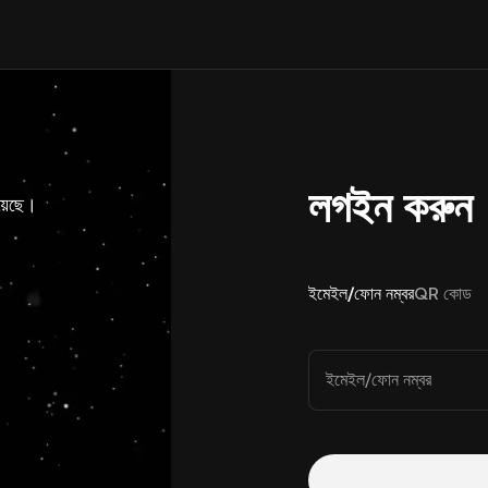
লগইন করুন
য়েছে।
ইমেইল/ফোন নম্বর
QR কোড
ইমেইল/ফোন নম্বর