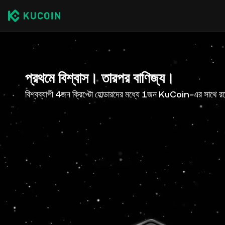
প্রথমে বিশ্বাস। তারপর বাণিজ্য।
বিশ্বব্যাপী 4জন ক্রিপ্টো হোল্ডারদের মধ্যে 1জন KuCoin-এর সাথে র