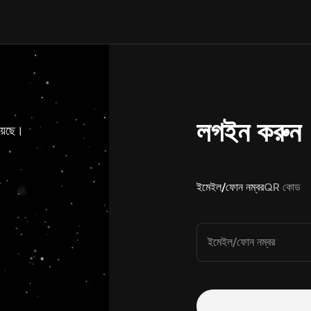
লগইন করুন
য়েছে।
ইমেইল/ফোন নম্বর
QR কোড
ইমেইল/ফোন নম্বর