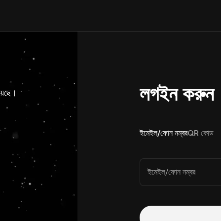
লগইন করুন
য়েছে।
ইমেইল/ফোন নম্বর
QR কোড
ইমেইল/ফোন নম্বর