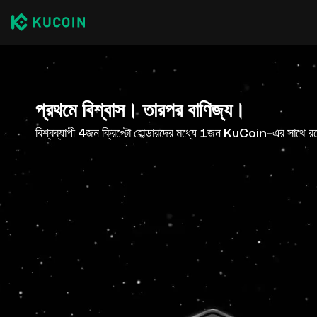
প্রথমে বিশ্বাস। তারপর বাণিজ্য।
বিশ্বব্যাপী 4জন ক্রিপ্টো হোল্ডারদের মধ্যে 1জন KuCoin-এর সাথে র