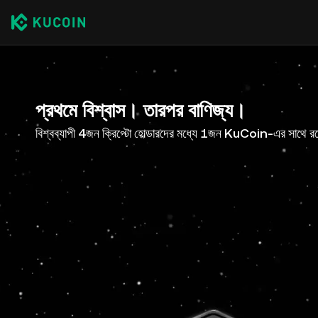
প্রথমে বিশ্বাস। তারপর বাণিজ্য।
বিশ্বব্যাপী 4জন ক্রিপ্টো হোল্ডারদের মধ্যে 1জন KuCoin-এর সাথে র