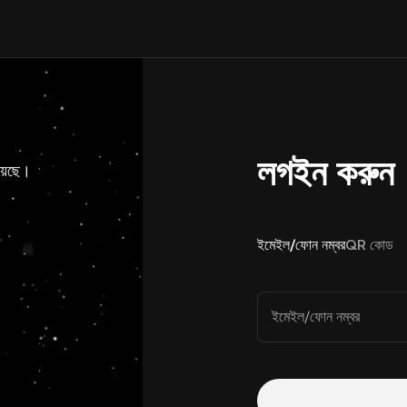
লগইন করুন
য়েছে।
ইমেইল/ফোন নম্বর
QR কোড
ইমেইল/ফোন নম্বর