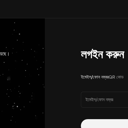
লগইন করুন
য়েছে।
ইমেইল/ফোন নম্বর
QR কোড
ইমেইল/ফোন নম্বর