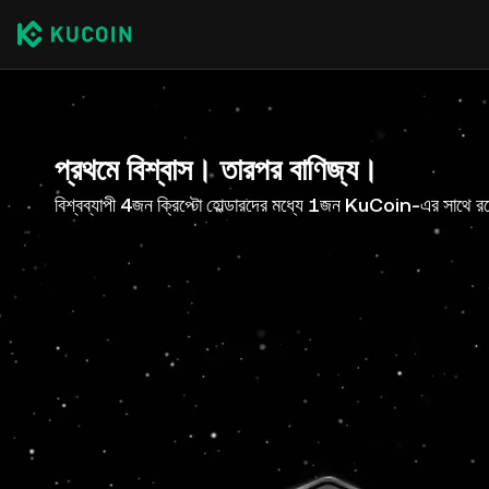
প্রথমে বিশ্বাস। তারপর বাণিজ্য।
বিশ্বব্যাপী 4জন ক্রিপ্টো হোল্ডারদের মধ্যে 1জন KuCoin-এর সাথে র