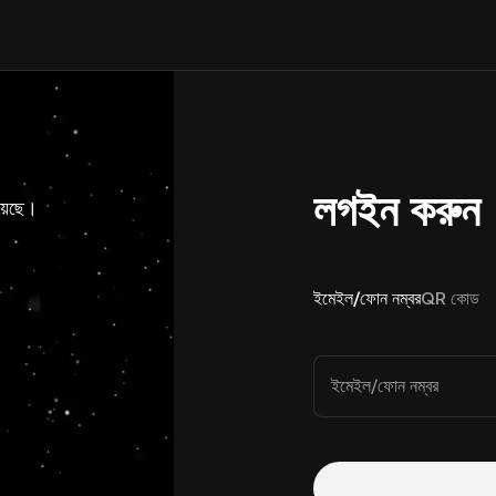
লগইন করুন
য়েছে।
ইমেইল/ফোন নম্বর
QR কোড
ইমেইল/ফোন নম্বর