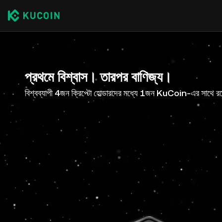
প্রথমে বিশ্বাস। তারপর বাণিজ্য।
বিশ্বব্যাপী 4জন ক্রিপ্টো হোল্ডারদের মধ্যে 1জন KuCoin-এর সাথে র