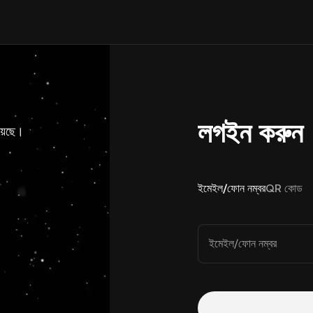
লগইন করুন
য়েছে।
ইমেইল/ফোন নম্বর
QR কোড
ইমেইল/ফোন নম্বর