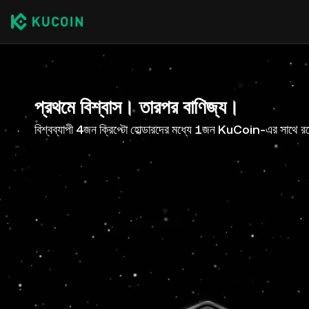
প্রথমে বিশ্বাস। তারপর বাণিজ্য।
বিশ্বব্যাপী 4জন ক্রিপ্টো হোল্ডারদের মধ্যে 1জন KuCoin-এর সাথে র