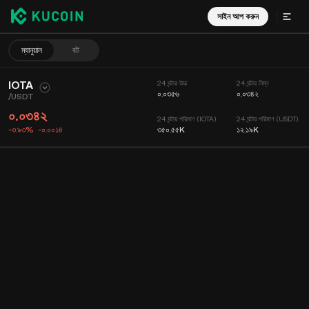
সাইন আপ করুন
ম্যানুয়াল
বট
IOTA
24 ঘন্টার উচ্চ
24 ঘন্টার নিম্ন
০.০৩৫৬
০.০৩৪২
/
USDT
০.০৩৪২
24 ঘন্টায় পরিমাণ (IOTA)
24 ঘন্টায় পরিমাণ (USDT)
-৩.৯৩%
-০.০০১৪
৩৫০.৫৫K
১২.১৯K
চার্ট
ফীড
কয়েন সম্পর্কিত তথ্য
অর্ডার বুক
সাম্প্রতিক ট্রেডসমূহ
সময়
15m
চার্ট
মার্কেটের গভীরতা