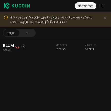
সাইন আপ করুন
ঝুঁকি সতর্কতা:এই ক্রিপ্টোকারেন্সিটি বর্তমানে স্পেশাল টোকেন ওয়াচ তালিকায়
রয়েছে। অনুগ্রহ করে সম্ভাব্য ঝুঁকি বিবেচনা করুন।
ম্যানুয়াল
বট
BLUM
24 ঘন্টার উচ্চ
24 ঘন্টার নিম্ন
*st
০.০০১৬৭
০.০০১৬৫
/
USDT
০.০০১৬৭
24 ঘন্টায় পরিমাণ (BLUM)
24 ঘন্টায় পরিমাণ (USDT)
+১.২১%
+
০.০০০০২
১৩১.৬৮K
২১৮.৮৪০৮৪
চার্ট
ফীড
কয়েন সম্পর্কিত তথ্য
অর্ডার বুক
সাম্প্রতিক ট্রেডসমূহ
সময়
15m
চার্ট
মার্কেটের গভীরতা