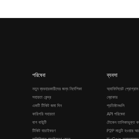
পরিষেবা
ব্যবসা
নতুন ব্যবহারকারীদের জন্য নির্দেশিকা
অ্যাফিলিয়েট প্রোগ্রাম
সহায়তা কেন্দ্র
ব্রোকার
একটি টিকিট জমা দিন
প্রতিষ্ঠানগুলি
কারিগরি সহায়তা
API পরিষেবা
বাগ বাউন্টি
টোকেন তালিকাভুক্ত ক
টিকিট যাচাইকরণ
P2P মার্চেন্ট হওয়ার 
অফিসিয়াল যাচাইকরণ কেন্দ্র
KuCoin অ্যাম্বাসেডর