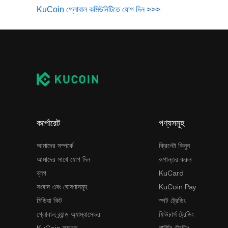
KuCoin গ্লোবাল কমিউনিটিতে যোগ দিন
>>>
কর্পোরেট
পণ্যসমূহ
আমাদের সম্পর্কে
ক্রিপ্টো কিনুন
আমাদের সাথে যোগ দিন
রূপান্তর করুন
ব্লগ
KuCard
সংবাদ এবং ঘোষণাসমূহ
KuCoin Pay
মিডিয়া কিট
স্পট ট্রেডিং
গ্লোবাল ব্র্যান্ড অ্যাম্বাসেডর
ফিউচার্স ট্রেডিং
KuCoin ল্যাবস
মার্জিন ট্রেডিং