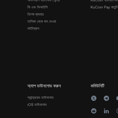
ফি এবং ভিআইপি
KuCoin Pay মার্চেন্ট
বিশেষ ব্যবহার
তালিকা থেকে বাদ দেওয়া
সাইটম্যাপ
অ্যাপ ডাউনলোড করুন
কমিউনিটি
অ্যান্ড্রয়েড ডাউনলোড
iOS ডাউনলোড