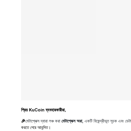
প্রিয় KuCoin ব্যবহারকারীরা,
🎉
মেটাপ্লেক্স দ্বারা লঞ্চ করা
মেটাপ্লেক্স অরা
, একটি বিকেন্দ্রীভূত সূচক এবং ডে
করতে পেরে আনন্দিত।