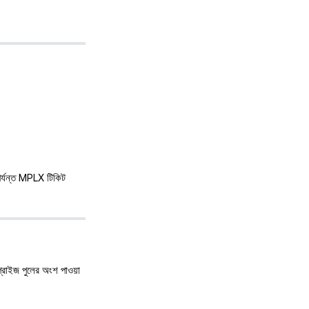
র্যন্ত MPLX টিকিট
 প্রাইজ পুলের অংশ পাওয়া