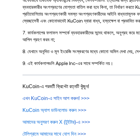
অবৈধভাবে একাধিক অ্যাকাউন্টের নিবন্ধন, সেলফ-ডিলিং ইত্যাদির জন্য প্ল্যাট
ব্যবহারকারীর অংশগ্রহণের যোগ্যতা বাতিল করা হবে কিনা, তা নির্ধারণ করতে 
প্রতিযোগিতায় অংশগ্রহণকারী সমস্ত অংশগ্রহণকারীদের আইনি বাধ্যতামূলক বল 
স্বেচ্ছাসেবী এবং কোনোভাবেই KuCoin দ্বারা বাধ্য, হস্তক্ষেপ বা প্রভাবিত করা
7. কার্যকলাপের ফলাফল সম্পর্কে ব্যবহারকারীদের সন্দেহ থাকলে, অনুগ্রহ কর
আপিল গ্রহণ করব না;
8. যেখানে অনূদিত ও মূল ইংরেজি সংস্করণের মধ্যে কোনো অমিল দেখা দেয়, সেখা
9. এই কার্যকলাপগুলি Apple Inc-এর সাথে সম্পর্কিত নয়।
KuCoin-এ পরবর্তী ক্রিপ্টো রত্নটি খুঁজুন!
এখন KuCoin-এ সাইন আপ করুন!
>>>
KuCoin অ্যাপ ডাউনলোড করুন
>>>
আমাদের অনুসরণ করুন X (টুইটার
)-এ >>>
টেলিগ্রামে আমাদের সাথে যোগ দিন
>>>