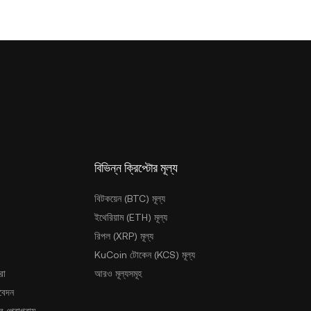
বিভিন্ন ক্রিপ্টোর মূল্য
বিটকয়েন (BTC) মূল্য
ইথেরিয়াম (ETH) মূল্য
রিপল (XRP) মূল্য
KuCoin টোকেন (KCS) মূল্য
রা
আরও মূল্যসমূহ
আবেদন
 প্রোগ্রাম