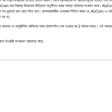
ফর্ম অংশগ্রহণকারীদের যোগ্যতা বাতিল করবে। কোন ট্রানজ্যাকশন প্রতারণামূলক হিসাবে গণ্য ক
KuCoin তার নিজস্ব বিবেচনার ভিত্তিতে অনুশীলন করার সমস্ত অধিকার সংরক্ষণ করে। KuCoin 
সহ চূড়ান্ত বলে মেনে নিতে হবে। ব্যবহারকারীরা এতদ্বারা নিশ্চিত করুন যে, KuCoin-এ তাদ
 হয় না;
ে মনে রাখবেন যে আনুষ্ঠানিক আপিলের সময় ক্যাম্পেইন শেষ হওয়ার পর 2 মাসের মধ্যে। এই সময
নে ইংরেজি সংস্করণ প্রাধান্য পাবে;