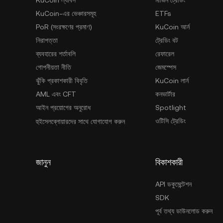
KuCoin-এর ভেঞ্চারসমূহ
ETFs
PoR (সংরক্ষণের প্রমাণ)
KuCoin আর্ন
নিরাপত্তা
ট্রেডিং বট
ব্যবহারের শর্তাবলি
রেফারেল
গোপনীয়তা নীতি
জেমস্পেস
ঝুঁকি প্রকাশকারী বিবৃতি
KuCoin লার্ন
AML এবং CFT
কনভার্টার
আইন প্রয়োগের অনুরোধ
Spotlight
ওটিসি ট্রেডিং
হুইসেলব্লোয়ারদের সাথে যোগাযোগ করুন
জানুন
বিকাশকারী
API ডকুমেন্টেশন
SDK
পূর্ব তথ্য ডাউনলোড করুন