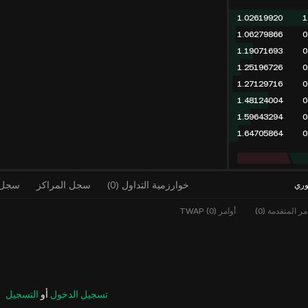
1.02619920
1
1.06279866
0
1.19071693
0
1.25196726
0
1.27129716
0
1.48124004
0
1.59643294
0
1.64705864
0
خوارزمية التداول
(
0
)
سجل المراكز
سجل ا
وري
مر المتقدمة (0)
أوامر TWAP (0)
تسجيل الدخول
أو
التسجيل