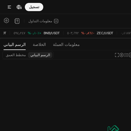
تسجيل
معلومات التداول
٠٫١١٨
USDT
/
ZEC
‮-‭٠٫٨٦٪؜‬%‬
٥٠٣٫٦٩٢
USDT
/
BNB
‮+‭٠٫١٠٪؜‬%‬
٥٩٤٫٢٤٧
USDT
معلومات العملة
الخلاصة
الرسم البياني
الرسم البياني
مخطط العمق