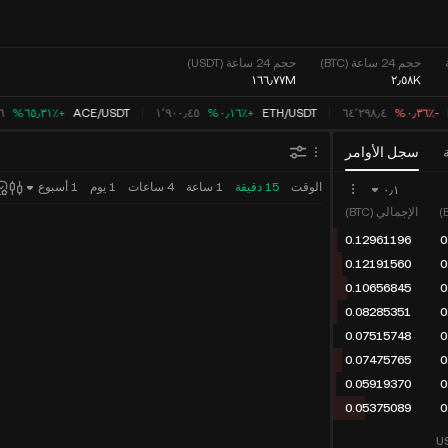
حجم 24 ساعة (BTC)
حجم 24 ساعة (USDT)
١٦٦٫٧٧M
٢٫٥٨K
‮-‭٠٫٣٦٪؜‬%‬
٦٤٬٢٩٨٫٤
USDT
/
ETH
‮+‭٠٫١٦٪؜‬%‬
١٬٩٠٠٫٤٥
USDT
/
ACE
‮+‭٦٥٫٣١٪؜‬%‬
٧٦
سجل الأوامر
الوقت
15 دقيقة
1 ساعة
4 ساعات
1 يوم
1 أسبوع
٠٫١
الإجمالي (BTC)
0.12961196
0
0.12191560
0
0.10656845
0
0.08285351
0
0.07515748
0
0.07475765
0
0.05919370
0
0.05375089
0
U