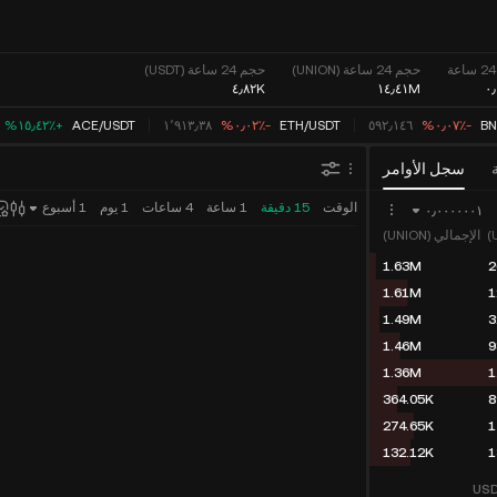
حجم 24 ساعة (UNION)
حجم 24 ساعة (USDT)
٤٫٨٢K
١٤٫٤١M
٠
B
‮-‭٠٫٠٧٪؜‬%‬
٥٩٢٫١٤٦
USDT
/
ETH
‮-‭٠٫٠٢٪؜‬%‬
١٬٩١٣٫٣٨
USDT
/
ACE
‮+‭١٥٫٤٢٪؜‬%‬
سجل الأوامر
الوقت
15 دقيقة
1 ساعة
4 ساعات
1 يوم
1 أسبوع
٠٫٠٠٠٠٠٠١
الإجمالي (UNION)
1.63M
2
1.61M
1
1.49M
3
1.46M
9
1.36M
1
364.05K
8
274.65K
1
132.12K
1
US