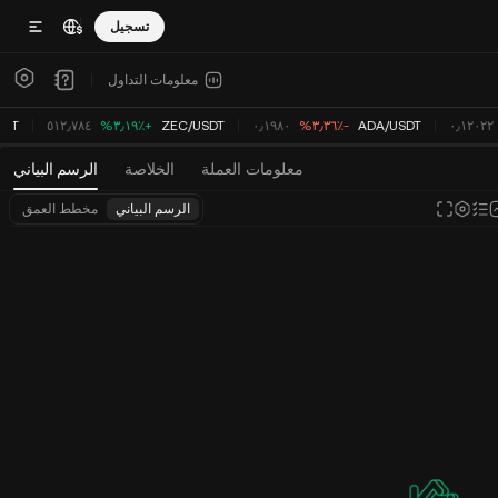
تسجيل
معلومات التداول
٠٫١٢٠٢٢
USDT
/
ADA
‮-‭٣٫٣٦٪؜‬%‬
٠٫١٩٨٠
USDT
/
ZEC
‮+‭٣٫١٩٪؜‬%‬
٥١٢٫٧٨٤
SDT
معلومات العملة
الخلاصة
الرسم البياني
الرسم البياني
مخطط العمق