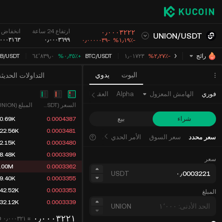
ارتفاع 24 ساعة
انخفاض 24 ساعة
٠٫٠٠٠٣٢٢٢
UNION
/
USDT
٫٠٠٠٣١٦٣
٠٫٠٠٠٣٦٩٩
‮-‭١٫١٩٪؜‬%‬
-٠٫٠٠٠٠٠٣٩
USDT
/
XRP
‮-‭٢٫٢٧٪؜‬%‬
١٫٠١٧٢٣
USDT
/
BTC
‮+‭٠٫٣٥٪؜‬%‬
٦٤٬٨٣٩٫٠
USDT
/
NB
رائج
البوت
يدوي
التداولات الحديثة
فوري
الهامش المعزول
Alpha
العقود الآجلة
السعر (USDT)
المبلغ (UNION)
شراء
بيع
0.69K
0.0004387
22.56K
0.0003481
سعر محدد
سعر السوق
الأمر الحدي المتقدم
2.15K
0.0003480
8.48K
0.0003399
سعر
.00M
0.0003362
USDT
9.40K
0.0003355
42.52K
0.0003353
المبلغ
32.12K
0.0003339
UNION
٠٫٠٠٠٣٢٢١
D
≈ ٠٫٠٠٠٣٢١