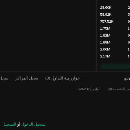
28.60K
2
58.92K
3
757.52K
6
1.75M
1
1.82M
6
1.88M
6
2.06M
1
2.17M
1
خوارزمية التداول
(
0
)
سجل المراكز
سجل ا
وري
مر المتقدمة (0)
أوامر TWAP (0)
تسجيل الدخول
أو
التسجيل