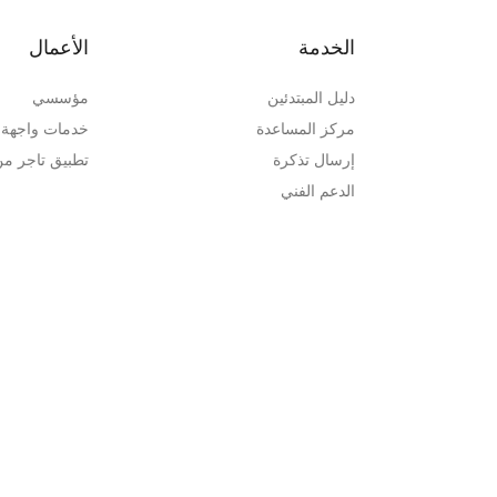
الخدمة
الأعمال
دليل المبتدئين
مؤسسي
مركز المساعدة
خدمات واجهة ب
إرسال تذكرة
تطبيق تاجر م
الدعم الفني
التحقق من التذكرة
مركز التحقق الرسمي
المعاملة الخاصة
الشطب
ة
خريطة الموقع
لاصطناعي