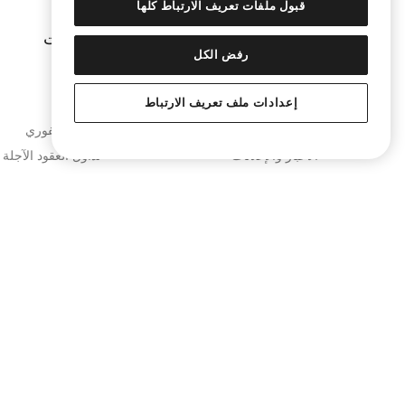
قبول ملفات تعريف الارتباط كلها
الشركة
المنتجات
رفض الكل
من نحن
تحويل
إعدادات ملف تعريف الارتباط
انضم إلينا
KuCard
المدونة
التداول الفوري
الأخبار والإعلانات
تداول العقود الآجلة
شراكات العلامات التجارية
التداول بالهامش
مختبرات KuCoin
KuMining
مشاريع KuCoin
تعليم KuCoin
PoR (إثبات الاحتياطيات)
المُحوّل
الأمان
التداول خارج البورص
شروط الاستخدام
كيا مساعد الذكاء ا
سياسة الخصوصية
بيان كشف المخاطر
مكافحة غسل الأموال وتمويل الإرهاب